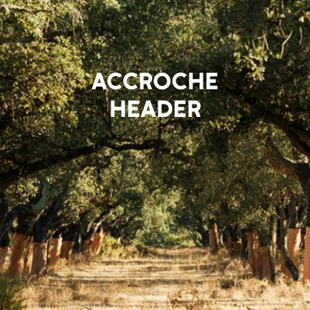
ACCROCHE
HEADER