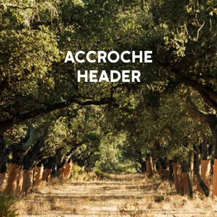
ACCROCHE
HEADER