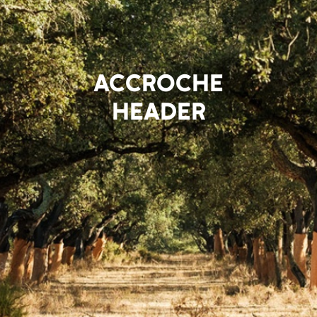
ACCROCHE
HEADER